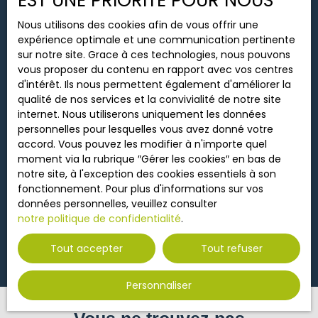
EST UNE PRIORITÉ POUR NOUS
Nous utilisons des cookies afin de vous offrir une
Budget max (€)
expérience optimale et une communication pertinente
sur notre site. Grace à ces technologies, nous pouvons
Surface min (m²)
vous proposer du contenu en rapport avec vos centres
d'intérêt. Ils nous permettent également d'améliorer la
qualité de nos services et la convivialité de notre site
Rechercher
377 000
€
internet. Nous utiliserons uniquement les données
personnelles pour lesquelles vous avez donné votre
accord. Vous pouvez les modifier à n'importe quel
Villa à vendre, 8 pièces - Bonneuil-
moment via la rubrique ″Gérer les cookies″ en bas de
notre site, à l'exception des cookies essentiels à son
Matours 86210
8
pièces
220
m²
fonctionnement. Pour plus d'informations sur vos
données personnelles, veuillez consulter
Bonneuil-Matours 86210
notre politique de confidentialité
.
BONNEUIL-MATOURS Dans village avec commerces
et écoles Villa 220 m² aux belles prestations :
Tout accepter
Tout refuser
entrée, séjour avec poêle, cuisine aménagée-
équipée et véranda, 3 chambres et un bureau
Personnaliser
avec salle de bains et wc ; salle de cinéma de plus
de 45 m² à l'étage, suite parentale avec chambre,