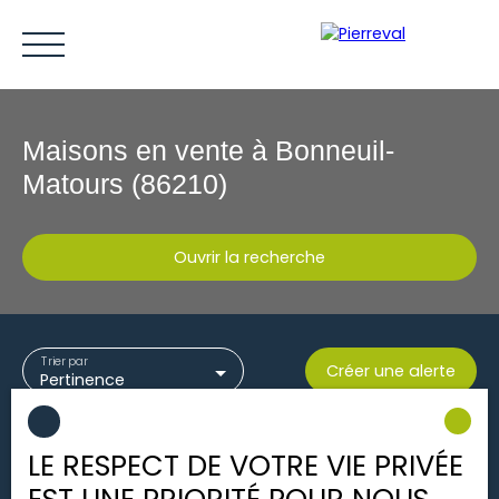
Maisons en vente à Bonneuil-
Matours (86210)
Ouvrir la recherche
ACCUEIL
ACHETER
LOUER
VENDRE
ESTIMER
Type d'offre
Trier par
Créer une alerte
Vente
Pertinence
Être rappelé
Type de bien
Maison
LE RESPECT DE VOTRE VIE PRIVÉE
Localisation
Bonneuil-Matours (86210)