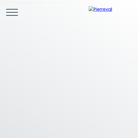
ACCUEIL
ACHETER
LOUER
VENDRE
ESTIMER
Être rappelé