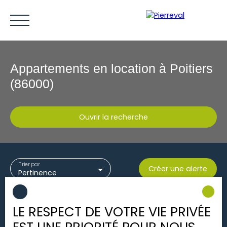
Appartements en location à Poitiers
(86000)
Ouvrir la recherche
ACCUEIL
ACHETER
LOUER
VENDRE
ESTIMER
Type d'offre
Trier par
Créer une alerte
Location
Pertinence
Être rappelé
Type de bien
Appartement
LE RESPECT DE VOTRE VIE PRIVÉE
Localisation
Poitiers (86000)