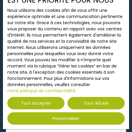
EST UNE PRIORITÉ POUR NOUS
Nous utilisons des cookies afin de vous offrir une
Loyer max (€/mois)
expérience optimale et une communication pertinente
sur notre site. Grace à ces technologies, nous pouvons
Surface min (m²)
vous proposer du contenu en rapport avec vos centres
d'intérêt. Ils nous permettent également d'améliorer la
qualité de nos services et la convivialité de notre site
Rechercher
403
€ /mois CC
internet. Nous utiliserons uniquement les données
personnelles pour lesquelles vous avez donné votre
accord. Vous pouvez les modifier à n'importe quel
Location T1 proche Campus
moment via la rubrique ″Gérer les cookies″ en bas de
notre site, à l'exception des cookies essentiels à son
1
pièce
19.96
m²
POITIERS 86000
fonctionnement. Pour plus d'informations sur vos
données personnelles, veuillez consulter
REF : 218-CC À louer, appartement de type 1 de
notre politique de confidentialité
.
19,96 m², idéalement situé à proximité immédiate
du campus universitaire. Situé au 1er étage d'une
Tout accepter
Tout refuser
résidence calme, ce logement non meublé en bon
état comprend une agréable pièce de vie avec
kitchenette, un placard, une salle d'eau avec WC
Personnaliser
ainsi qu'un balcon. Il bénéficie d'un chauffage
individuel électrique. La résidence dispose