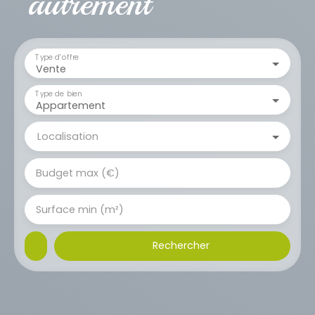
autrement
Type d'offre
Vente
Type de bien
Appartement
Localisation
Budget max (€)
Surface min (m²)
Rechercher