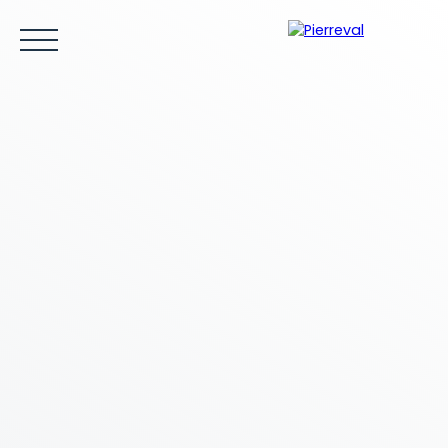
ACCUEIL
ACHETER
LOUER
VENDRE
ESTIMER
Être rappelé