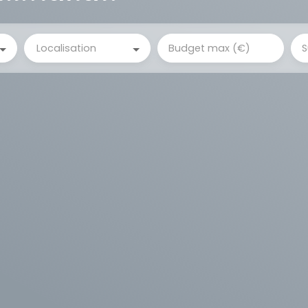
Localisation
Budget max (€)
S