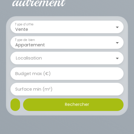
autrement
Type d'offre
Vente
Type de bien
Appartement
Localisation
Budget max (€)
Surface min (m²)
Rechercher