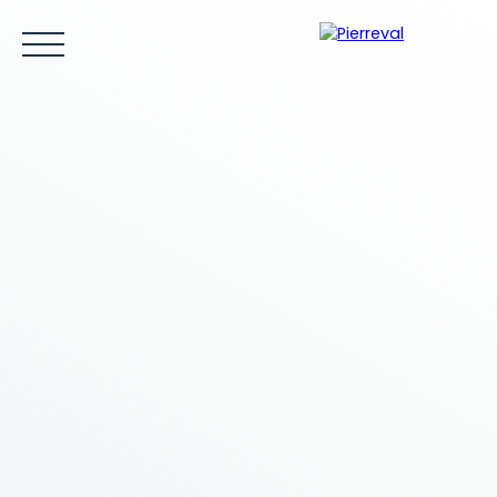
ACCUEIL
ACHETER
LOUER
VENDRE
ESTIMER
Être rappelé