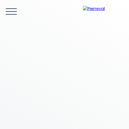
ACCUEIL
ACHETER
LOUER
VENDRE
ESTIMER
Être rappelé