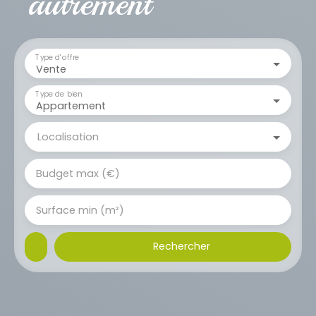
autrement
Type d'offre
Vente
Type de bien
Appartement
Localisation
Budget max (€)
Surface min (m²)
Rechercher