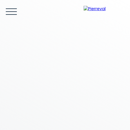
ACCUEIL
ACHETER
LOUER
VENDRE
ESTIMER
Être rappelé