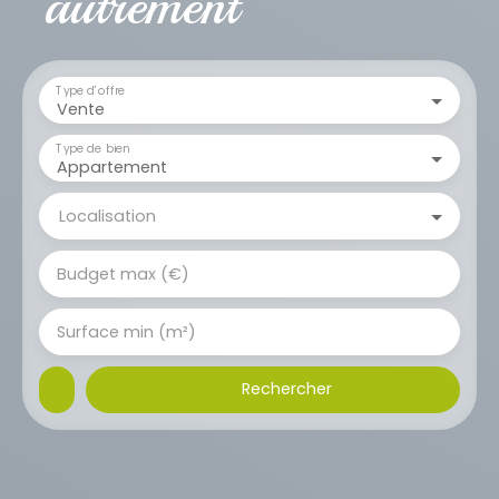
autrement
Type d'offre
Vente
Type de bien
Appartement
Localisation
Budget max (€)
Surface min (m²)
Rechercher