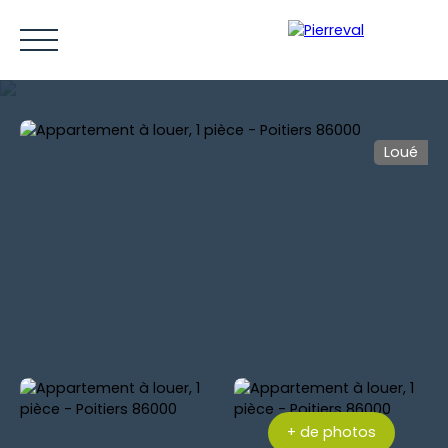
Loué
ACCUEIL
ACHETER
LOUER
VENDRE
ESTIMER
Être rappelé
+ de photos