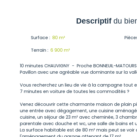
Descriptif
du bie
Surface
:
80
m²
Pièce
Terrain
:
6 900
m²
10 minutes CHAUVIGNY - Proche BONNEUIL-MATOURS
Pavillon avec une agréable vue dominante sur la vall
Vous recherchez un lieu de vie à la campagne tout e
7 minutes en voiture de toutes les commodités ?
Venez découvrir cette charmante maison de plain pi
une entrée avec dégagement, une cuisine aménagée
cuisine, un séjour de 23 m² avec cheminée, 3 chambr
parentale avec douche et wc, une salle de bains et 
La surface habitable est de 80 m² mais peut se voi
l'aménagement du garage attenant de 17 m².