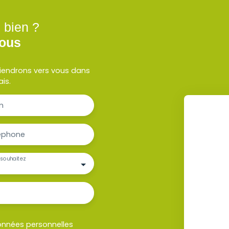
 bien ?
nous
eviendrons vers vous dans
ais.
m
éphone
souhaitez
onnées personnelles