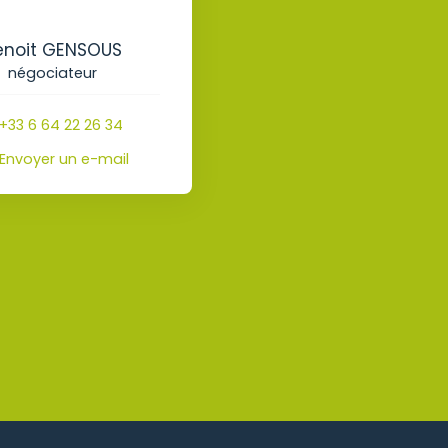
enoit GENSOUS
négociateur
+33 6 64 22 26 34
Envoyer un e-mail