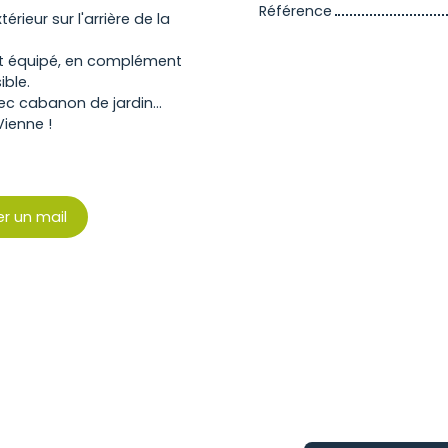
Référence
rieur sur l'arrière de la
est équipé, en complément
ible.
ec cabanon de jardin...
Vienne !
r un mail