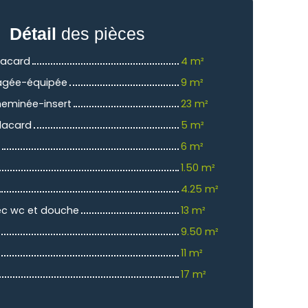
Détail
des pièces
lacard
4 m²
agée-équipée
9 m²
heminée-insert
23 m²
placard
5 m²
6 m²
1.50 m²
4.25 m²
ec wc et douche
13 m²
9.50 m²
11 m²
17 m²