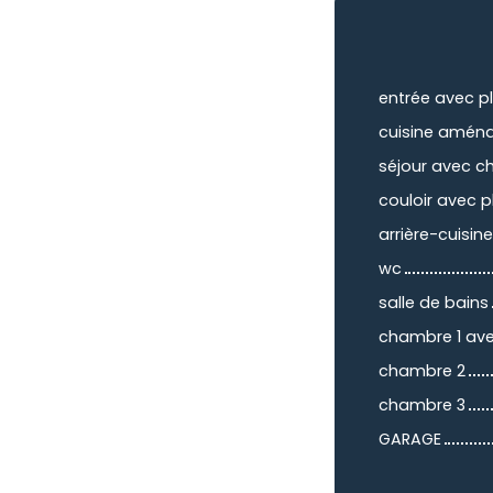
entrée avec p
cuisine amén
séjour avec c
couloir avec 
arrière-cuisine
wc
salle de bains
chambre 1 av
chambre 2
chambre 3
GARAGE