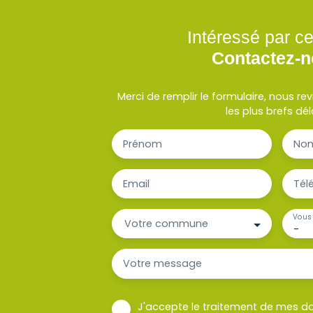
Intéressé par ce
Contactez-
Merci de remplir le formulaire, nous r
les plus brefs dél
Prénom
No
Email
Tél
Vous 
Votre commune
-
Votre message
J'accepte le traitement de mes d