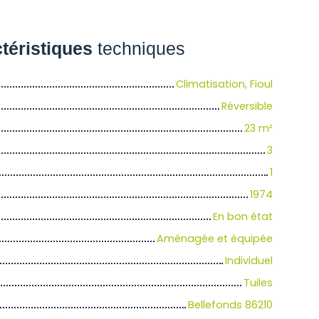
téristiques
techniques
Climatisation, Fioul
Réversible
23
m²
3
1
1974
En bon état
Aménagée et équipée
Individuel
Tuiles
Bellefonds 86210