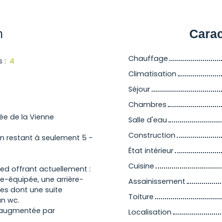
n
Carac
Chauffage
s
:
4
Climatisation
Séjour
Chambres
ée de la Vienne
Salle d'eau
Construction
n restant à seulement 5 -
État intérieur
Cuisine
ed offrant actuellement :
-équipée, une arrière-
Assainissement
es dont une suite
Toiture
un wc.
r augmentée par
Localisation