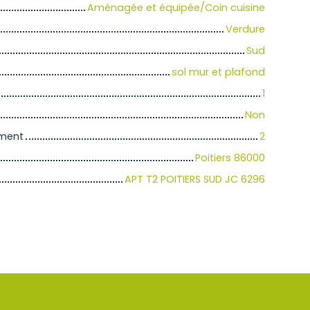
Aménagée et équipée/Coin cuisine
Verdure
Sud
sol mur et plafond
1
Non
iment
2
Poitiers 86000
APT T2 POITIERS SUD JC 6296