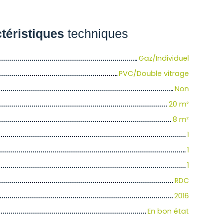
téristiques
techniques
Gaz/Individuel
PVC/Double vitrage
Non
20
m²
8
m²
1
1
1
RDC
2016
En bon état