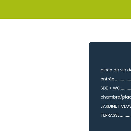
piece de vie 
entrée
SDE + WC
chambre/pla
JARDINET CLO
TERRASSE