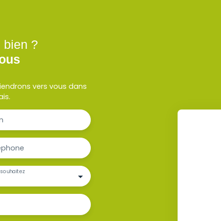
 bien ?
nous
eviendrons vers vous dans
ais.
m
éphone
souhaitez