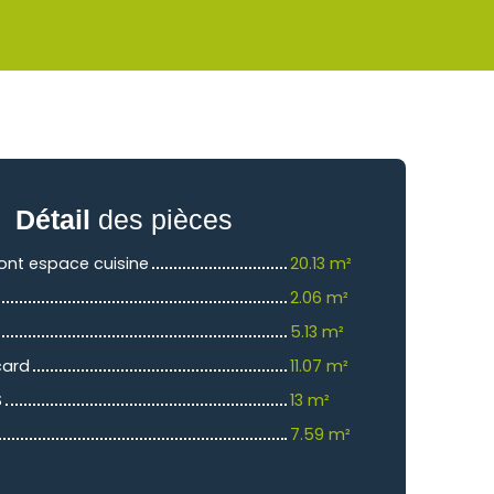
Détail
des pièces
dont espace cuisine
20.13 m²
2.06 m²
5.13 m²
card
11.07 m²
S
13 m²
7.59 m²