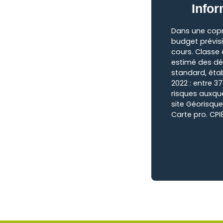
Infor
Dans une copr
budget prévis
cours. Classe
estimé des dé
standard, établ
2022 : entre 37
risques auxque
site Géorisque
Carte pro. CP