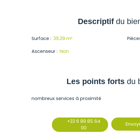
Descriptif
du bie
Surface
:
39.29
m²
Pièce
Ascenseur
:
Non
Les points forts
du 
nombreux services à proximité
+33 6 89 85 64
Envoye
00