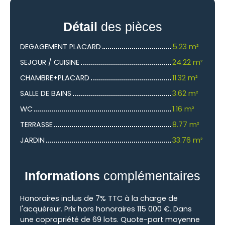
Détail
des pièces
DEGAGEMENT PLACARD
5.23 m²
SEJOUR / CUISINE
24.22 m²
CHAMBRE+PLACARD
11.32 m²
SALLE DE BAINS
3.62 m²
WC
1.16 m²
TERRASSE
8.77 m²
JARDIN
33.76 m²
Informations
complémentaires
Honoraires inclus de 7% TTC à la charge de
l'acquéreur. Prix hors honoraires 115 000 €. Dans
une copropriété de 69 lots. Quote-part moyenne