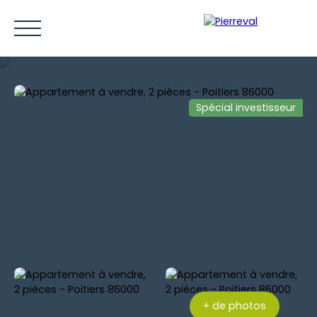
Spécial investisseur
ACCUEIL
ACHETER
LOUER
VENDRE
ESTIMER
Être rappelé
+ de photos