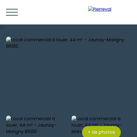
ACCUEIL
ACHETER
LOUER
VENDRE
ESTIMER
Être rappelé
+ de photos