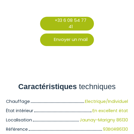
+33 6 08 54 77
41
Envoyer un mail
Caractéristiques
techniques
Chauffage
Electrique/Individuel
État intérieur
En excellent état
Localisation
Jaunay-Marigny 86130
Référence
93BGR86130