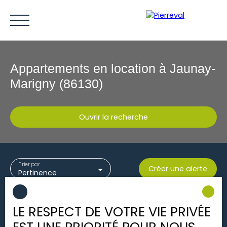
Appartements en location à Jaunay-
Marigny (86130)
Ouvrir la recherche
ACCUEIL
ACHETER
LOUER
VENDRE
ESTIMER
Type d'offre
Trier par
Créer une alerte
Location
Pertinence
Être rappelé
Type de bien
Appartement
LE RESPECT DE VOTRE VIE PRIVÉE
Localisation
Jaunay-Marigny (86130)