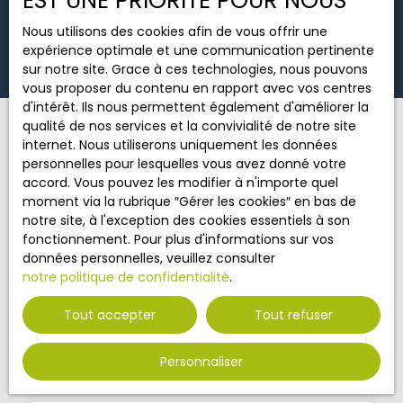
EST UNE PRIORITÉ POUR NOUS
Nous utilisons des cookies afin de vous offrir une
Loyer max (€/mois)
Aucun résultat
expérience optimale et une communication pertinente
sur notre site. Grace à ces technologies, nous pouvons
Surface min (m²)
vous proposer du contenu en rapport avec vos centres
d'intérêt. Ils nous permettent également d'améliorer la
qualité de nos services et la convivialité de notre site
Rechercher
Vous ne trouvez pas
internet. Nous utiliserons uniquement les données
le bien de vos rêves ?
personnelles pour lesquelles vous avez donné votre
accord. Vous pouvez les modifier à n'importe quel
moment via la rubrique ″Gérer les cookies″ en bas de
notre site, à l'exception des cookies essentiels à son
Ne manquez plus aucun bien correspondant à votre
fonctionnement. Pour plus d'informations sur vos
recherche en vous inscrivant à notre alerte mail !
données personnelles, veuillez consulter
notre politique de confidentialité
.
Prénom
Nom
Tout accepter
Tout refuser
Email
Personnaliser
Type d'offre
Location